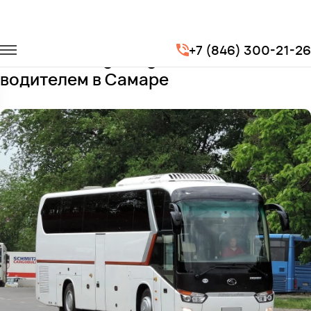
Главная
Автопарк
Автобусы
King Long XMQ6129
+7 (846) 300-21-26
Заказать King Long XMQ6129 с
водителем в Самаре